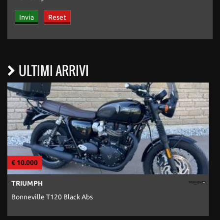
ULTIMI ARRIVI
€ 10.290
€
KTM
690 SMC R
7