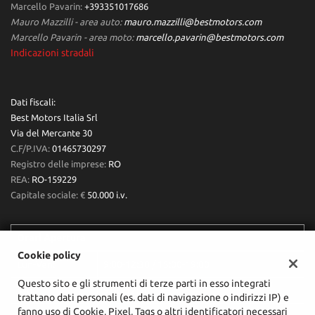
Marcello Pavarin:
+393351017686
Mauro Mazzilli - area auto:
mauro.mazzilli@bestmotors.com
Marcello Pavarin - area moto:
marcello.pavarin@bestmotors.com
Indicazioni stradali
Dati fiscali:
Best Motors Italia Srl
Via del Mercante 30
C.F/P.IVA:
01465730297
Registro delle imprese:
RO
REA:
RO-159229
Capitale sociale: €
50.000 i.v.
Orari Apertura
Cookie policy
Lun-Ven:
9:00-12:30 / 15:00-19:00
Questo sito e gli strumenti di terze parti in esso integrati
Sab:
9:30-12:30
trattano dati personali (es. dati di navigazione o indirizzi IP) e
fanno uso di Cookie, Pixel, Tags o altri identificatori necessari