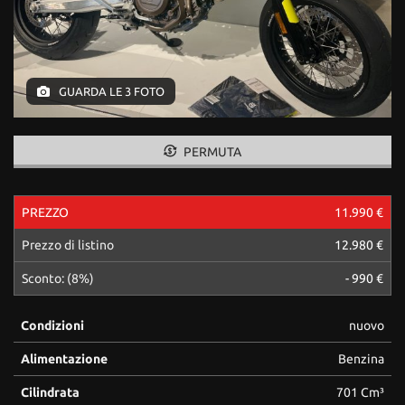
tracciamento
che
adottiamo
per
offrire
GUARDA LE 3 FOTO
le
funzionalità
e
svolgere
PERMUTA
le
attività
di
PREZZO
11.990 €
seguito
descritte.
Prezzo di listino
12.980 €
Per
ottenere
Sconto: (8%)
- 990 €
maggiori
informazioni
Condizioni
nuovo
sull'utilità
e
Alimentazione
Benzina
sul
funzionamento
Cilindrata
701 Cm³
di