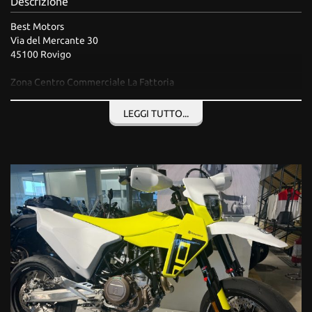
Descrizione
Salva
le
Best Motors
impostazioni
Via del Mercante 30
45100 Rovigo
Zona Centro Commerciale La Fattoria
Referente commerciale per contatti:
LEGGI TUTTO...
Pavarin Marcello
tel +39 0425 27022
tel +39 335 1017686
marcello.pavarin@bestmotors.com
www.bestmotors.com