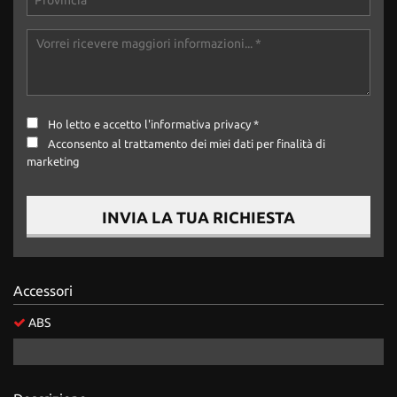
tta
ti
mpre
Cookie necessari
litato
Ho letto e accetto
l'informativa privacy
*
Cookie delle preferenze
Acconsento al trattamento dei miei dati per finalità di
marketing
Cookie per il miglioramento dell'esperienza utente
INVIA LA TUA RICHIESTA
Cookie analitici
Cookie di marketing
Accessori
Leggi
ABS
la
cookie
policy