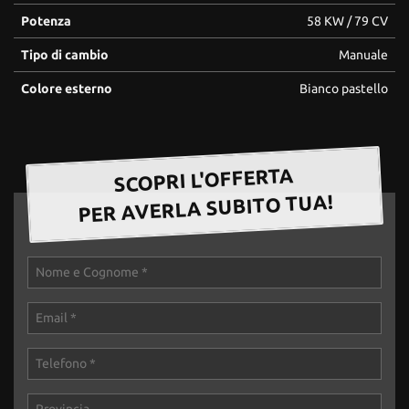
questi
Potenza
58 KW / 79 CV
strumenti
di
Tipo di cambio
Manuale
tracciamento
Colore esterno
Bianco pastello
si
rimanda
alla
cookie
policy.
SCOPRI L'OFFERTA
Puoi
PER AVERLA SUBITO TUA!
rivedere
e
modificare
le
tue
scelte
in
qualsiasi
momento.