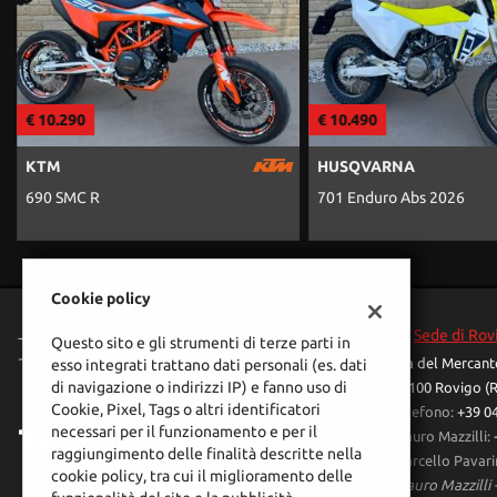
€ 10.290
€ 10.490
KTM
HUSQVARNA
690 SMC R
701 Enduro Abs 2026
Cookie policy
Sede di Rov
Questo sito e gli strumenti di terze parti in
Via del Mercant
esso integrati trattano dati personali (es. dati
di navigazione o indirizzi IP) e fanno uso di
45100 Rovigo (
Cookie, Pixel, Tags o altri identificatori
Telefono:
+39 0
necessari per il funzionamento e per il
Mauro Mazzilli:
raggiungimento delle finalità descritte nella
Marcello Pavari
cookie policy, tra cui il miglioramento delle
Mauro Mazzilli -