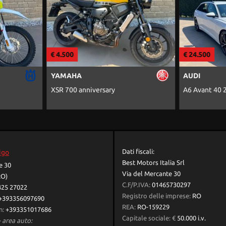
€ 4.500
€ 24.500
YAMAHA
AUDI
XSR 700 anniversary
A6 Avant 40 2
Dati fiscali:
igo
Best Motors Italia Srl
e 30
Via del Mercante 30
RO)
C.F/P.IVA:
01465730297
425 27022
Registro delle imprese:
RO
+393356097690
REA:
RO-159229
n:
+393351017686
Capitale sociale: €
50.000 i.v.
 area auto: