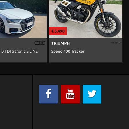
€ 5.490
€
TRIUMPH
.0 TDI S tronic S LINE
Speed 400 Tracker
N
A