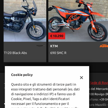
€ 10.290
€ 10.490
KTM
HUSQVARNA
690 SMC R
701 Enduro Abs 2026
Cookie policy
Sede di Rov
Questo sito e gli strumenti di terze parti in
Via del Mercant
esso integrati trattano dati personali (es. dati
di navigazione o indirizzi IP) e fanno uso di
45100 Rovigo (
Cookie, Pixel, Tags o altri identificatori
Telefono:
+39 0
necessari per il funzionamento e per il
Mauro Mazzilli: