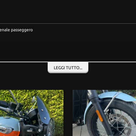
hienale passeggero
LEGGI TUTTO...