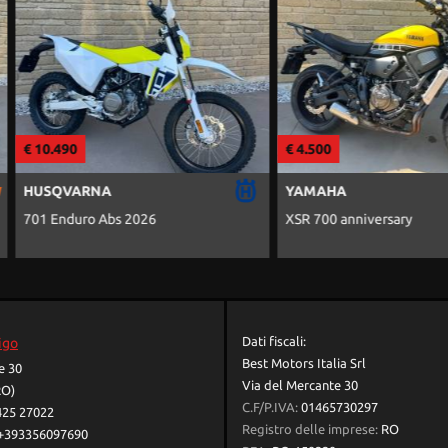
€ 4.500
€ 24.500
YAMAHA
AUDI
XSR 700 anniversary
A6 Avant 40 2
Dati fiscali:
igo
Best Motors Italia Srl
e 30
Via del Mercante 30
RO)
C.F/P.IVA:
01465730297
425 27022
Registro delle imprese:
RO
+393356097690