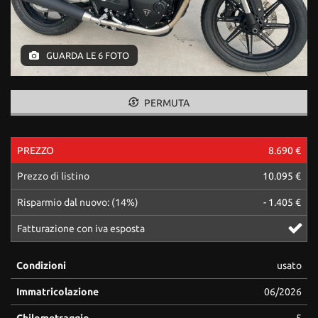
tracciamento
che
adottiamo
per
GUARDA LE 6 FOTO
offrire
le
funzionalità
PERMUTA
e
svolgere
le
attività
PREZZO
8.690 €
di
seguito
Prezzo di listino
10.095 €
descritte.
Risparmio dal nuovo: (14%)
- 1.405 €
Per
ottenere
Fatturazione con iva esposta
maggiori
informazioni
sull'utilità
Condizioni
usato
e
sul
Immatricolazione
06/2026
funzionamento
di
Chilometraggio
5