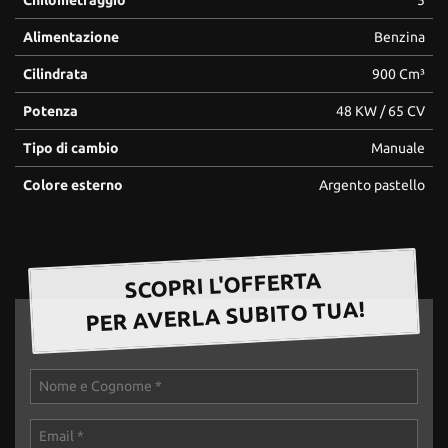
questi
Alimentazione
Benzina
strumenti
di
Cilindrata
900 Cm³
tracciamento
si
Potenza
48 KW / 65 CV
rimanda
alla
Tipo di cambio
Manuale
cookie
policy.
Colore esterno
Argento pastello
Puoi
rivedere
e
modificare
SCOPRI L'OFFERTA
le
tue
PER AVERLA SUBITO TUA!
scelte
in
qualsiasi
momento.