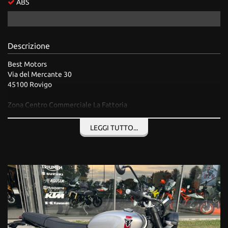
ABS
Salva
le
impostazioni
Descrizione
Best Motors
Via del Mercante 30
45100 Rovigo
Zona Centro Commerciale La Fattoria
Referente commerciale per contatti:
LEGGI TUTTO...
Pavarin Marcello
tel +39 0425 27022
tel +39 335 1017686
marcello.pavarin@bestmotors.com
www.bestmotors.com