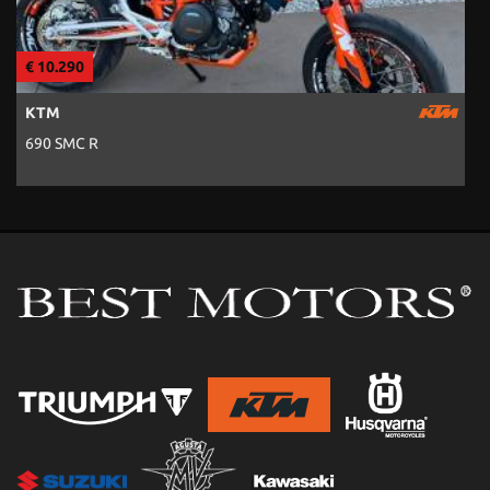
€ 10.290
€
KTM
690 SMC R
7