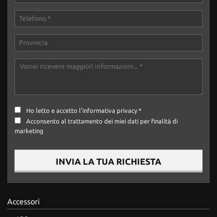
tta
ti
mpre
Cookie necessari
litato
Cookie delle preferenze
Cookie per il miglioramento dell'esperienza utente
Ho letto e accetto
l'informativa privacy
*
Cookie analitici
Acconsento al trattamento dei miei dati per finalità di
marketing
Cookie di marketing
INVIA LA TUA RICHIESTA
Leggi
la
cookie
Accessori
policy