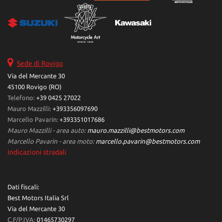
Salva
le
impostazioni
Sede di Rovigo
Via del Mercante 30
45100 Rovigo (RO)
Telefono:
+39 0425 27022
Mauro Mazzilli:
+393356097690
Marcello Pavarin:
+393351017686
Mauro Mazzilli - area auto:
mauro.mazzilli@bestmotors.com
Marcello Pavarin - area moto:
marcello.pavarin@bestmotors.com
Indicazioni stradali
Dati fiscali:
Best Motors Italia Srl
Via del Mercante 30
C.F/P.IVA:
01465730297