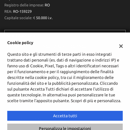
Registro delle imprese:
RO
REA:
RO-159229
Capitale sociale: €
50.000 i.v.
Orari Apertura
Cookie policy
Lun-Ven:
9:00-12:30 / 15:00-19:00
Questo sito e gli strumenti di terze parti in esso integrati
Sab:
9:30-12:30
trattano dati personali (es. dati di navigazione o indirizzi IP) e
fanno uso di Cookie, Pixel, Tags o altri identificatori necessari
Dom:
Chiuso
per il funzionamento e per il raggiungimento delle finalità
descritte nella cookie policy, tra cui il miglioramento delle
funzionalità del sito e la pubblicità personalizzata. Cliccando
sul pulsante Accetta Tutti dichiari di accettare l'utilizzo di
queste tecnologie. In alternativa puoi personalizzare le tue
scelte tramite l'apposito pulsante. Scopri di più e personalizza.
Accetta tutti
Copyright © 2026 GestionaleAuto.com S.r.l., Tutti i diritti riservati -
Leggi l'informativa sulla privacy
-
Cookie Policy
Personalizza le impostazioni