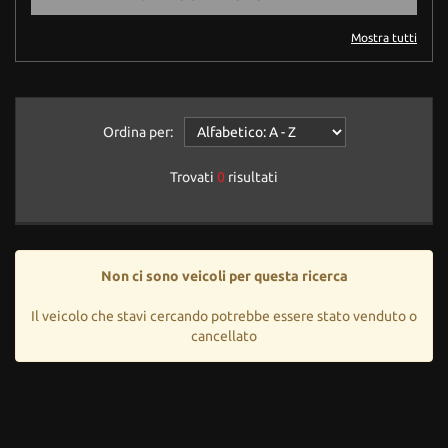
questi
strumenti
Mostra tutti
di
tracciamento
si
rimanda
Ordina per:
alla
cookie
Trovati
0
risultati
policy.
Puoi
rivedere
e
modificare
Non ci sono veicoli per questa ricerca
le
tue
Il veicolo che stavi cercando potrebbe essere stato venduto o
scelte
cancellato
in
qualsiasi
momento.