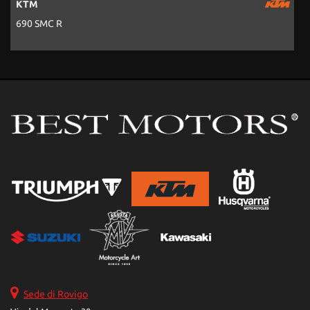
KTM
690 SMC R
7
Sede di Rovigo