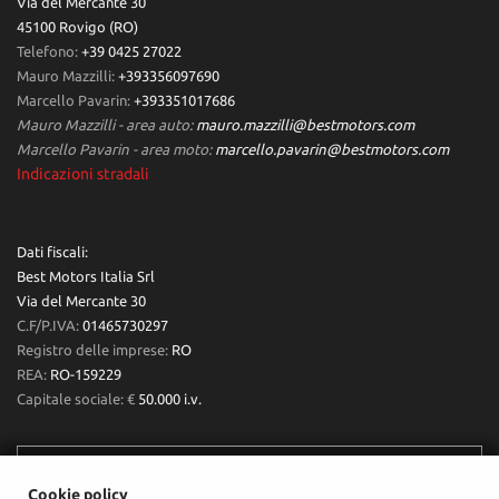
Via del Mercante 30
45100 Rovigo (RO)
Telefono:
+39 0425 27022
Mauro Mazzilli:
+393356097690
Marcello Pavarin:
+393351017686
Mauro Mazzilli - area auto:
mauro.mazzilli@bestmotors.com
Marcello Pavarin - area moto:
marcello.pavarin@bestmotors.com
Indicazioni stradali
Dati fiscali:
Best Motors Italia Srl
Via del Mercante 30
C.F/P.IVA:
01465730297
Registro delle imprese:
RO
REA:
RO-159229
Capitale sociale: €
50.000 i.v.
Orari Apertura
Cookie policy