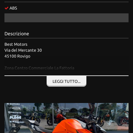
Salva
ABS
le
impostazioni
Descrizione
Best Motors
Via del Mercante 30
45100 Rovigo
Zona Centro Commerciale La Fattoria
Referente commerciale per contatti:
LEGGI TUTTO...
Pavarin Marcello
tel +39 0425 27022
tel +39 335 1017686
marcello.pavarin@bestmotors.com
www.bestmotors.com