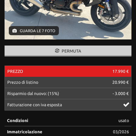
tracciamento
che
adottiamo
per
offrire
GUARDA LE 7 FOTO
le
funzionalità
e
svolgere
PERMUTA
le
attività
di
PREZZO
17.990 €
seguito
descritte.
Prezzo di listino
20.990 €
Per
ottenere
Risparmio dal nuovo: (15%)
- 3.000 €
maggiori
Fatturazione con iva esposta
informazioni
sull'utilità
e
Condizioni
usato
sul
funzionamento
Immatricolazione
03/2026
di