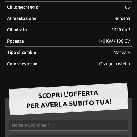
questi
Chilometraggio
85
strumenti
di
Alimentazione
Benzina
tracciamento
Cilindrata
1390 Cm³
si
rimanda
Potenza
140 KW / 190 CV
alla
cookie
Tipo di cambio
Manuale
policy.
Puoi
Colore esterno
Orange pastello
rivedere
e
modificare
le
SCOPRI L'OFFERTA
tue
scelte
PER AVERLA SUBITO TUA!
in
qualsiasi
momento.