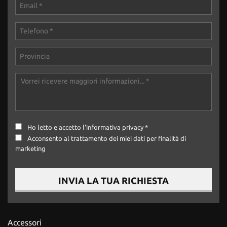
tta
ti
mpre
Cookie necessari
litato
Cookie delle preferenze
Cookie per il miglioramento dell'esperienza utente
Cookie analitici
Ho letto e accetto
l'informativa privacy
*
Acconsento al trattamento dei miei dati per finalità di
Cookie di marketing
marketing
INVIA LA TUA RICHIESTA
Leggi
la
cookie
policy
Accessori