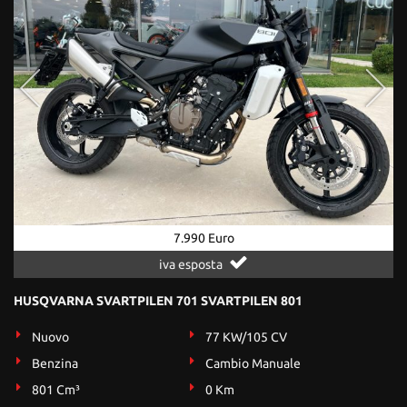
7.990 Euro
iva esposta
HUSQVARNA SVARTPILEN 701 SVARTPILEN 801
Nuovo
77 KW/105 CV
Benzina
Cambio Manuale
801 Cm³
0 Km