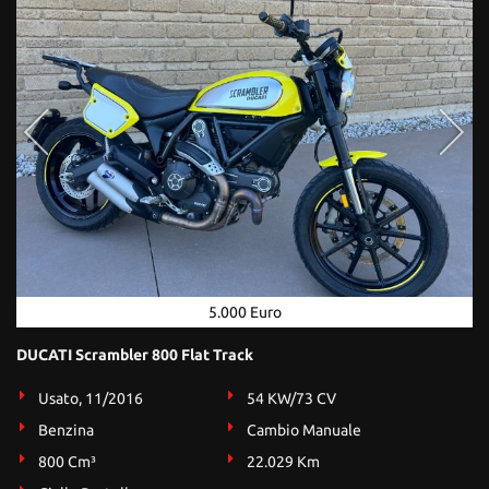
Salva
le
impostazioni
5.000 Euro
DUCATI Scrambler 800 Flat Track
Usato, 11/2016
54 KW/73 CV
Benzina
Cambio Manuale
800 Cm³
22.029 Km