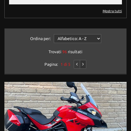
questi
strumenti
Mostra tutti
di
tracciamento
si
rimanda
Ordina per:
alla
cookie
Trovati
96
risultati
policy.
Puoi
rivedere
Pagina:
1 di 5
e
modificare
le
tue
scelte
in
qualsiasi
momento.