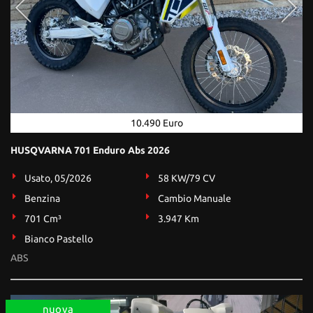
10.490 Euro
HUSQVARNA 701 Enduro Abs 2026
Usato, 05/2026
58 KW/79 CV
Benzina
Cambio Manuale
701 Cm³
3.947 Km
Bianco Pastello
ABS
nuova