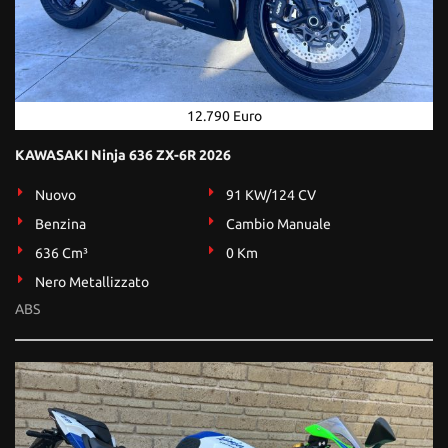
12.790 Euro
KAWASAKI Ninja 636 ZX-6R 2026
Nuovo
91 KW/124 CV
Benzina
Cambio Manuale
636 Cm³
0 Km
Nero Metallizzato
ABS