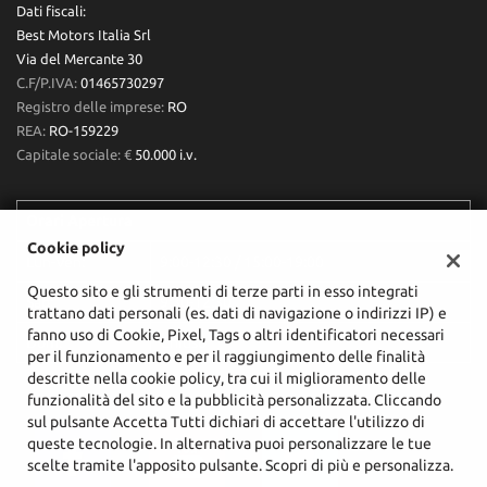
Dati fiscali:
Best Motors Italia Srl
Via del Mercante 30
C.F/P.IVA:
01465730297
Registro delle imprese:
RO
REA:
RO-159229
Capitale sociale: €
50.000 i.v.
Orari Apertura
Cookie policy
Lun-Ven:
9:00-12:30 / 15:00-19:00
Questo sito e gli strumenti di terze parti in esso integrati
Sab:
9:30-12:30
trattano dati personali (es. dati di navigazione o indirizzi IP) e
fanno uso di Cookie, Pixel, Tags o altri identificatori necessari
Dom:
Chiuso
per il funzionamento e per il raggiungimento delle finalità
descritte nella cookie policy, tra cui il miglioramento delle
funzionalità del sito e la pubblicità personalizzata. Cliccando
sul pulsante Accetta Tutti dichiari di accettare l'utilizzo di
queste tecnologie. In alternativa puoi personalizzare le tue
scelte tramite l'apposito pulsante. Scopri di più e personalizza.