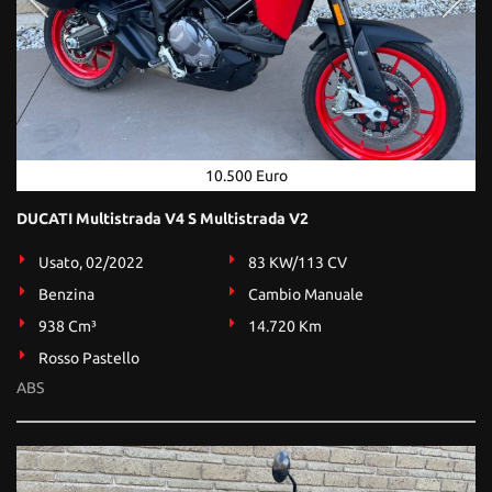
tta
ti
mpre
Cookie necessari
litato
Cookie delle preferenze
10.500 Euro
Cookie per il miglioramento dell'esperienza utente
DUCATI Multistrada V4 S Multistrada V2
Usato, 02/2022
83 KW/113 CV
Cookie analitici
Benzina
Cambio Manuale
Cookie di marketing
938 Cm³
14.720 Km
Rosso Pastello
ABS
Leggi
la
cookie
policy