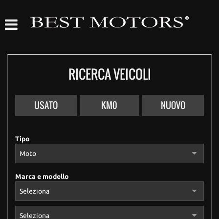
LISTA AUTO
Le
tue
preferenze
LISTA MOTO
di
consenso
RICERCA VEICOLI
ACQUISTIAMO USATO
Il
seguente
pannello
ASSISTENZA
USATO
KM0
NUOVO
ti
consente
di
CONTATTI
esprimere
Tipo
le
tue
SERVIZI HOME
preferenze
di
Marca e modello
consenso
alle
tecnologie
di