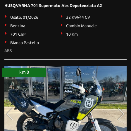
HUSQVARNA 701 Supermoto Abs Depotenziata A2
Usato, 01/2026
32 KW/44 CV
Benzina
Cambio Manuale
701 Cm³
10 Km
Bianco Pastello
ABS
km 0